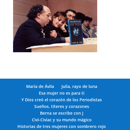
María de Ávila
Julia, rayo de luna
Esa mujer no es para ti
Y Dios creó el corazón de los Periodistas
Sueños, títeres y corazones
Berna se escribe con J
Civi-Civiac y su mundo mágico
Historias de tres mujeres con sombrero rojo