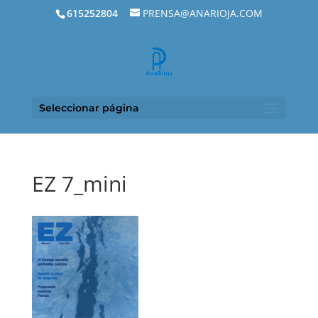
615252804
PRENSA@ANARIOJA.COM
Seleccionar página
EZ 7_mini