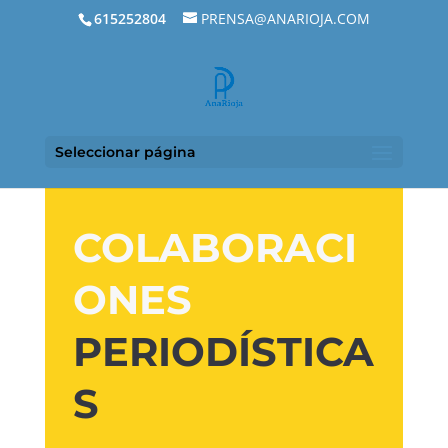
615252804
PRENSA@ANARIOJA.COM
Seleccionar página
COLABORACI
ONES
PERIODÍSTICA
S