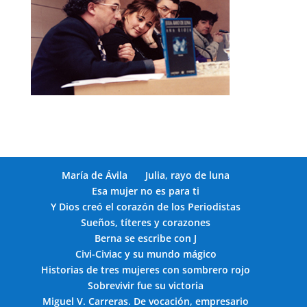
María de Ávila
Julia, rayo de luna
Esa mujer no es para ti
Y Dios creó el corazón de los Periodistas
Sueños, títeres y corazones
Berna se escribe con J
Civi-Civiac y su mundo mágico
Historias de tres mujeres con sombrero rojo
Sobrevivir fue su victoria
Miguel V. Carreras. De vocación, empresario