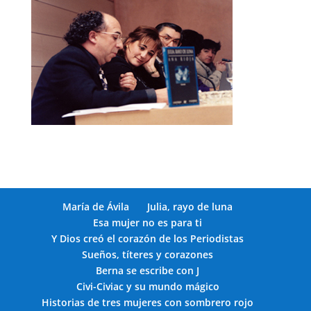
María de Ávila
Julia, rayo de luna
Esa mujer no es para ti
Y Dios creó el corazón de los Periodistas
Sueños, títeres y corazones
Berna se escribe con J
Civi-Civiac y su mundo mágico
Historias de tres mujeres con sombrero rojo