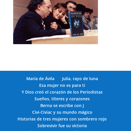
María de Ávila
Julia, rayo de luna
Esa mujer no es para ti
Y Dios creó el corazón de los Periodistas
Sueños, títeres y corazones
Berna se escribe con J
Civi-Civiac y su mundo mágico
Historias de tres mujeres con sombrero rojo
Sobrevivir fue su victoria